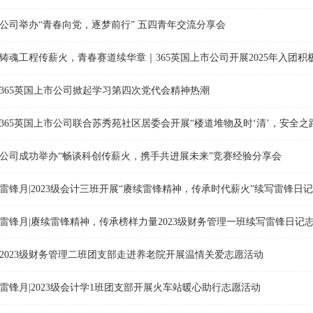
公司举办“青春向党，逐梦前行” 五四青年交流分享会
铸魂工程传薪火，青春赛道续华章｜365英国上市公司开展2025年入团
365英国上市公司掀起学习第四次党代会精神热潮
365英国上市公司联合苏秀苑社区居委会开展“楼道堆物及时‘清’，安全之路
公司成功举办“畅谈科创传薪火，携手共进展未来”竞赛经验分享会
雷锋月|2023级会计三班开展“赓续雷锋精神，传承时代薪火”续写雷锋日
雷锋月|赓续雷锋精神，传承榜样力量2023级财务管理一班续写雷锋日记
2023级财务管理二班团支部走进养老院开展温情关爱志愿活动
雷锋月|2023级会计学1班团支部开展火车站暖心助行志愿活动