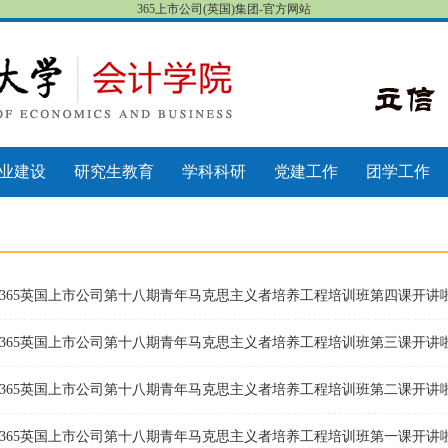
365上市公司(英国)集团-官方网站
业建设
研究生教育
学科科研
党建工作
团学工作
365英国上市公司第十八期青年马克思主义者培养工程培训班第四课开讲
365英国上市公司第十八期青年马克思主义者培养工程培训班第三课开讲
365英国上市公司第十八期青年马克思主义者培养工程培训班第二课开讲
365英国上市公司第十八期青年马克思主义者培养工程培训班第一课开讲