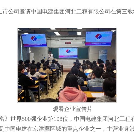
英国上市公司邀请中国电建集团河北工程有限公司在第三教
观看企业宣传片
财富》世界500强企业第108位，中国电建集团河北工
是中国电建在京津冀区域的重点企业之一，主营业务