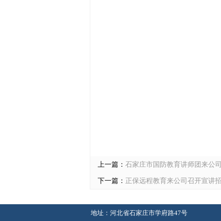
上一篇：
石家庄市国防教育讲师团来公
下一篇：
正保远程教育来公司召开宣讲
地址：河北省石家庄市学府路47号