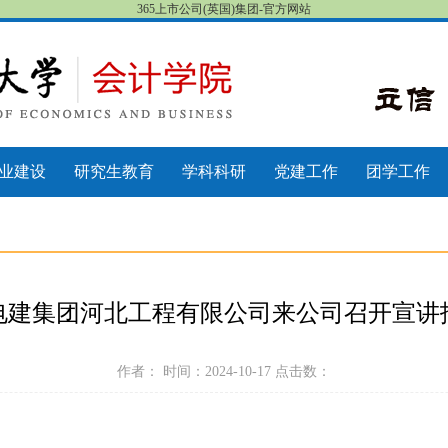
365上市公司(英国)集团-官方网站
业建设
研究生教育
学科科研
党建工作
团学工作
电建集团河北工程有限公司来公司召开宣讲
作者： 时间：2024-10-17 点击数：