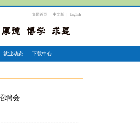
集团首页
|
中文版
|
English
就业动态
下载中心
招聘会