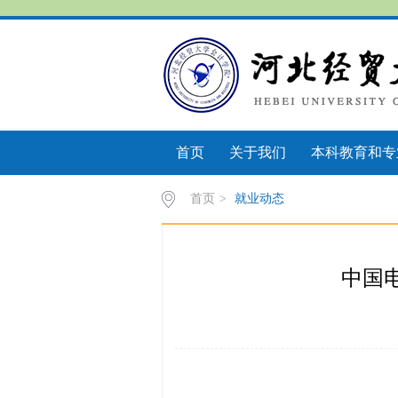
首页
关于我们
本科教育和专
首页
>
就业动态
中国