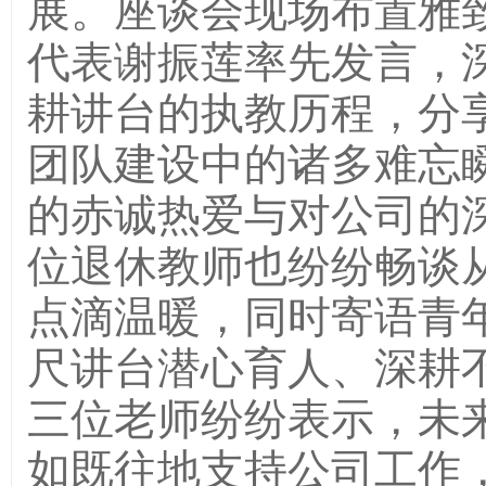
展。座谈会现场布置雅
代表谢振莲率先发言，
耕讲台的执教历程，分
团队建设中的诸多难忘
的赤诚热爱与对公司的
位退休教师也纷纷畅谈
点滴温暖，同时寄语青
尺讲台潜心育人、深耕
三位老师纷纷表示，未
如既往地支持公司工作