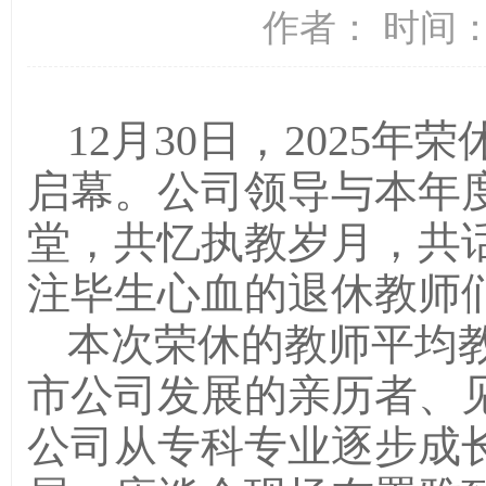
作者： 时间：2
12月30日，2025
启幕。公司领导与本年
堂，共忆执教岁月，共
注毕生心血的退休教师
本次荣休的教师平均教
市公司发展的亲历者、
公司从专科专业逐步成