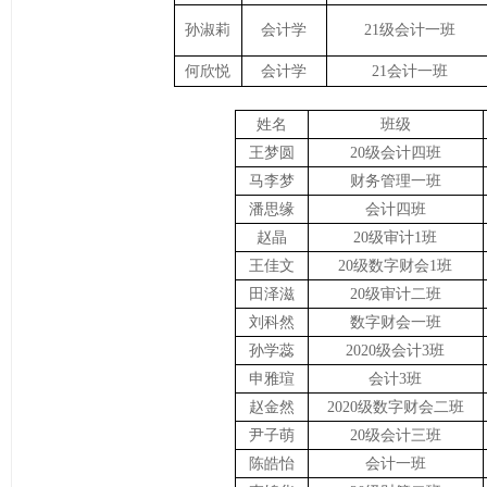
孙淑莉
会计学
21级会计一班
何欣悦
会计学
21会计一班
姓名
班级
王梦圆
20级会计四班
马李梦
财务管理一班
潘思缘
会计四班
赵晶
20级审计1班
王佳文
20级数字财会1班
田泽滋
20级审计二班
刘科然
数字财会一班
孙学蕊
2020级会计3班
申雅瑄
会计3班
赵金然
2020级数字财会二班
尹子萌
20级会计三班
陈皓怡
会计一班