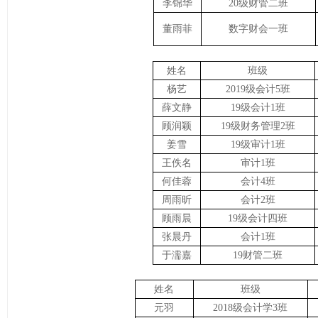
李锦华
20级财管二班
董雨菲
数字财会一班
姓名
班级
杨艺
2019级会计5班
薛文静
19级会计1班
顾润颖
19级财务管理2班
姜雪
19级审计1班
王佚名
审计1班
何佳蓉
会计4班
周雨昕
会计2班
顾雨晨
19级会计四班
张晨丹
会计1班
于濡嘉
19财管二班
姓名
班级
元羽
2018级会计学3班