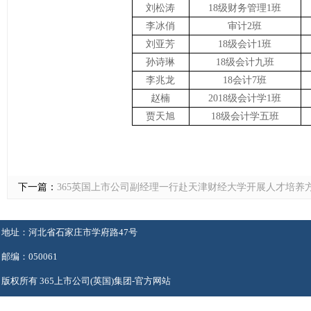
刘松涛
18级财务管理1班
李冰俏
审计2班
刘亚芳
18级会计1班
孙诗琳
18级会计九班
李兆龙
18会计7班
赵楠
2018级会计学1班
贾天旭
18级会计学五班
下一篇：
365英国上市公司副经理一行赴天津财经大学开展人才培养
地址：河北省石家庄市学府路47号
邮编：050061
版权所有 365上市公司(英国)集团-官方网站